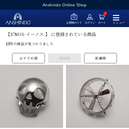
Anshindo Online Shop
≡
0
メニュー
お買物ガイド
ログイン
カート
【E'NOS-イーノス-】 に登録されている商品
13
件の商品が見つかりました
おすすめ順
価格順
新着順