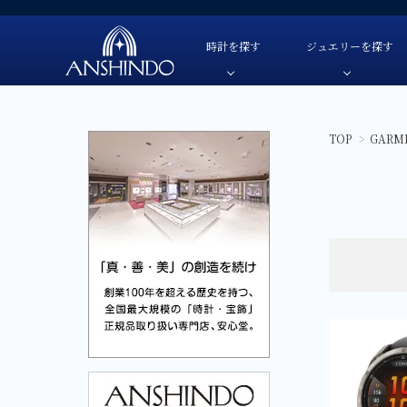
時計を探す
ジュエリーを探す
TOP
>
GARM
TUDOR-チューダー
色・素材
TUDOR-チューダー-
自動巻き
色・素材
OMEGA-オメガ-
価格
OMEGA-オメガ-
手巻き
価格
HAMILTON-ハミルトン-
ブランド
HAMILTON-ハミルトン-
クオーツ
ブランド
G-SHOCK-ジーショック-
G-SHOCK-ジーショック-
ソーラー
GARMIN-ガーミン-
GARMIN-ガーミン-
スマートウ
FREDERIQUE CONSTANT-
FREDERIQUE CONSTANT-フレデリック・コン
フレデリック・コンスタント-
CAMPANOLA-カンパノラ-
CAMPANOLA-カンパノラ-
CITIZEN-シチズン-
CITIZEN-シチズン-
SEIKO-セイコー-
SEIKO-セイコー-