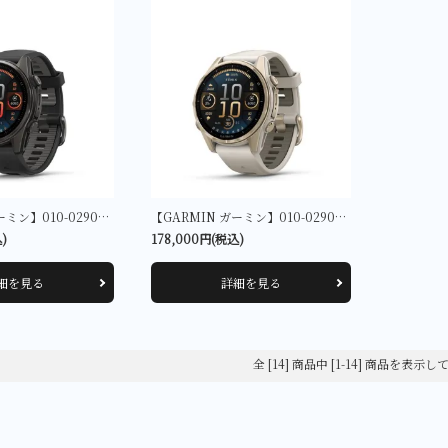
【GARMIN ガーミン】010-02903-27 fenix 8 Sapphire AMOLED 43mm Ti Carbon Gray DLC / Black
【GARMIN ガーミン】010-02903-16 fenix 8 Sapphire AMOLED 43mm Soft Gold / Fog Gray
)
178,000円(税込)
細を見る
詳細を見る
全 [14] 商品中 [1-14] 商品を表示