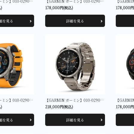
【GARMIN ガーミン】010-02907-50 fenix 8 Sapphire Dual Power 51 mm Ti Carbon Gray DLC /Black
【GARMIN ガーミン】010-02906-51 fenix 8 Sapphire Dual Power 47mm Ti / Amp Yellow
)
178,000円(税込)
178,000
細を見る
詳細を見る
【GARMIN ガーミン】010-02905-50 fenix 8 Sapphire AMOLED 51mm Ti / Orange
【GARMIN ガーミン】010-02904-47 fenix 8 Sapphire AMOLED 47mm Metal Band
)
218,000円(税込)
178,000
細を見る
詳細を見る