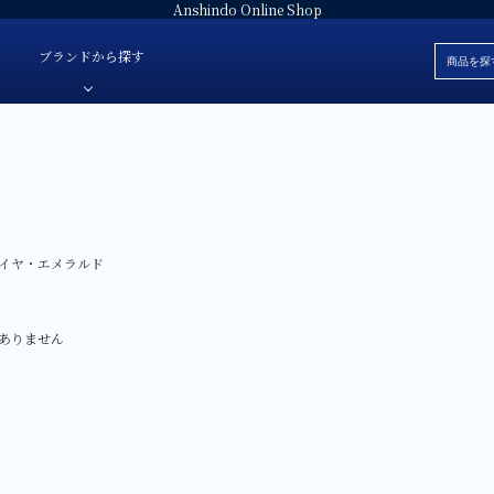
Anshindo Online Shop
ブランドから探す
ブレスレット
安心堂オリジナルジュエリー
白
色・素材
革ベルト
安心堂パール
黒
価格
ラバーベルト
JULIAN Fresh-ジュリアンフレッシュ-
赤
イヤ・エメラルド
ブランド
ファブリック
E'NOS-イーノス-
青
ォッチ
サテン
FOREVERMARK-フォーエバーマーク-
緑
ありません
スタント-
Sweet 10 Diamond-スイートテンダイヤモンド-
シルバー
レディース
SUWA-スワ-
グレー
AbHeri-アベリ-
マザーオブパ
デジタル