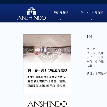
時計を探す
ジュエリーを探す
TOP
TUDOR-チューダー
色・素材
TUDOR-チューダー-
自動巻き
色・素材
OMEGA-オメガ-
価格
OMEGA-オメガ-
手巻き
価格
ダイヤ
パール・真珠
HAMILTON-ハミルトン-
ブランド
HAMILTON-ハミルトン-
クオーツ
ブランド
ルビー・サファ
色石 その他
G-SHOCK-ジーショック-
G-SHOCK-ジーショック-
ソーラー
地金
GARMIN-ガーミン-
GARMIN-ガーミン-
スマートウ
該当する商品が
FREDERIQUE CONSTANT-
FREDERIQUE CONSTANT-フレデリック・コン
フレデリック・コンスタント-
CAMPANOLA-カンパノラ-
CAMPANOLA-カンパノラ-
CITIZEN-シチズン-
CITIZEN-シチズン-
SEIKO-セイコー-
SEIKO-セイコー-