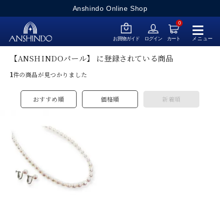
Anshindo Online Shop
≡
0
メニュー
お買物ガイド
ログイン
カート
【ANSHINDOパール】 に登録されている商品
1
件の商品が見つかりました
おすすめ順
価格順
新着順