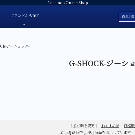
Anshindo Online Shop
ブランドから探す
OCK-ジーショック-
ブレスレット
安心堂オリジナルジュエリー
白
色・素材
G-SHOCK-ジーシ
革ベルト
安心堂パール
黒
価格
ラバーベルト
JULIAN Fresh-ジュリアンフレッシュ-
赤
ブランド
ファブリック
E'NOS-イーノス-
青
ォッチ
サテン
FOREVERMARK-フォーエバーマーク-
緑
スタント-
Sweet 10 Diamond-スイートテンダイヤモンド-
シルバー
レディース
SUWA-スワ-
グレー
AbHeri-アベリ-
マザーオブパ
[ 並び順を変更 ]
-
おすすめ順
-
価格順
デジタル
全 [53] 商品中 [1-40] 商品を表示しています