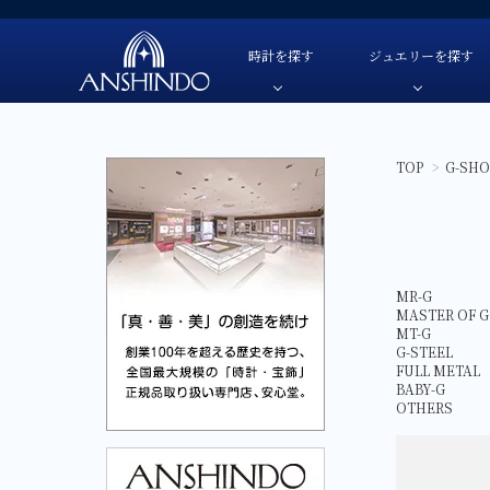
時計を探す
ジュエリーを探す
TOP
>
G-SH
TUDOR-チューダー
色・素材
TUDOR-チューダー-
自動巻き
色・素材
OMEGA-オメガ-
価格
OMEGA-オメガ-
手巻き
価格
HAMILTON-ハミルトン-
ブランド
HAMILTON-ハミルトン-
クオーツ
ブランド
G-SHOCK-ジーショック-
G-SHOCK-ジーショック-
ソーラー
MR-G
MASTER OF G
GARMIN-ガーミン-
GARMIN-ガーミン-
スマートウ
MT-G
G-STEEL
FREDERIQUE CONSTANT-
FREDERIQUE CONSTANT-フレデリック・コン
FULL METAL
フレデリック・コンスタント-
BABY-G
CAMPANOLA-カンパノラ-
OTHERS
CAMPANOLA-カンパノラ-
CITIZEN-シチズン-
CITIZEN-シチズン-
SEIKO-セイコー-
SEIKO-セイコー-