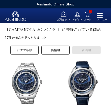
Anshindo Online Shop
≡
0
メニュー
お買物ガイド
ログイン
カート
【CAMPANOLA-カンパノラ-】 に登録されている商品
17
件の商品が見つかりました
おすすめ順
価格順
新着順