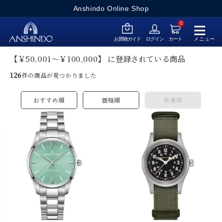
Anshindo Online Shop
≡
0
メニュー
お買物ガイド
ログイン
カート
【￥50,001～￥100,000】 に登録されている商品
126
件の商品が見つかりました
おすすめ順
価格順
新着順