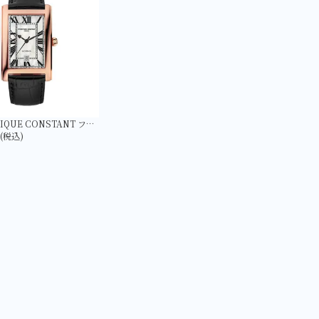
【FREDERIQUE CONSTANT フレデリック・コンスタント】FC-303MPW4C4 クラシック カレ オートマチック 日本限定
円(税込)