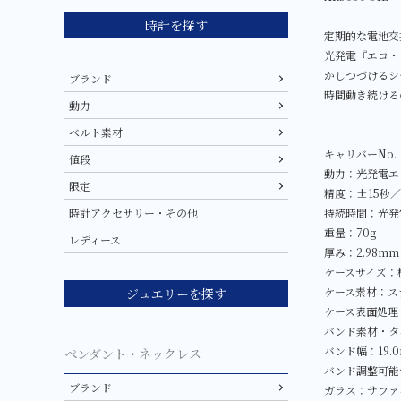
時計を探す
定期的な電池交
光発電『エコ・
かしつづけるシ
ブランド
時間動き続ける
動力
ベルト素材
キャリバーNo.：
値段
動力：光発電エ
限定
精度：±15秒
持続時間：光発
時計アクセサリー・その他
重量：70g
レディース
厚み：2.98mm
ケースサイズ：横
ケース素材：ス
ジュエリーを探す
ケース表面処理
バンド素材・タ
バンド幅：19.
ペンダント・ネックレス
バンド調整可能サ
ブランド
ガラス：サファ