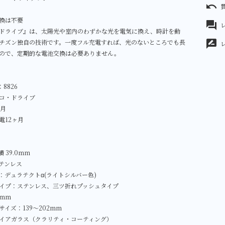
undo
換は不要
forum
レ
ドライブ』は、太陽光や室内のわずかな光を電気に換え、時計を動
チズン独自の技術です。一度フル充電すれば、光のないところでも長
rate_review
ので、定期的な電池交換は必要ありません。
8826
コ・ドライブ
／月
電12ヶ月
 39.0mm
テンレス
：デュラテクトα(ライトシルバー色)
イプ：ステンレス、三ツ折れプッシュタイプ
0mm
イズ：139～202mm
イアガラス（クラリティ・コーティング）