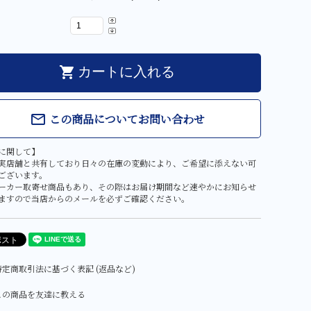
shopping_cart
カートに入れる
この商品についてお問い合わせ
mail_outline
に関して】
実店舗と共有しており日々の在庫の変動により、ご希望に添えない可
ございます。
ーカー取寄せ商品もあり、その際はお届け期間など速やかにお知らせ
ますので当店からのメールを必ずご確認ください。
定商取引法に基づく表記 (返品など)
この商品を友達に教える