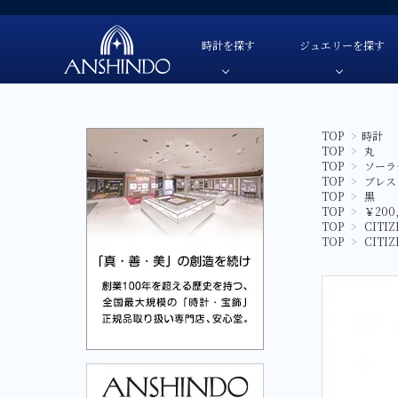
時計を探す
ジュエリーを探す
TOP
>
時計
TOP
>
丸
TUDOR-チューダー
色・素材
TUDOR-チューダー-
自動巻き
色・素材
TOP
>
ソーラ
OMEGA-オメガ-
価格
OMEGA-オメガ-
手巻き
価格
TOP
>
ブレス
TOP
>
黒
HAMILTON-ハミルトン-
ブランド
HAMILTON-ハミルトン-
クオーツ
ブランド
TOP
>
￥200
TOP
>
CITI
G-SHOCK-ジーショック-
G-SHOCK-ジーショック-
ソーラー
TOP
>
CITI
GARMIN-ガーミン-
GARMIN-ガーミン-
スマートウ
FREDERIQUE CONSTANT-
FREDERIQUE CONSTANT-フレデリック・コン
フレデリック・コンスタント-
CAMPANOLA-カンパノラ-
CAMPANOLA-カンパノラ-
CITIZEN-シチズン-
CITIZEN-シチズン-
SEIKO-セイコー-
SEIKO-セイコー-