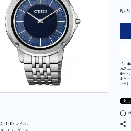
その他
大判・小判
購入数
金工芸品
【在庫
商品は
能性も
またメ
いたし
error_outline
特
share
ITIZEN シチズン
L エコ・ドライブワン