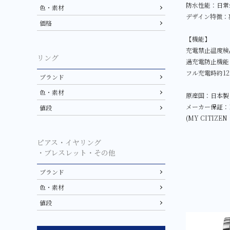
防水性能：日常
色・素材
デザイン特徴：
価格
【機能】
充電禁止温度検
リング
過充電防止機能
フル充電時約1
ブランド
色・素材
原産国：日本製
メーカー保証：
値段
(MY CITI
ピアス・イヤリング
・ブレスレット・その他
ブランド
色・素材
値段