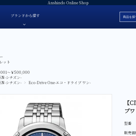
Anshindo Online Shop
ブランドから探す
ブレスレット
安心堂オリジナルジュエリー
白
ー
色・素材
革ベルト
安心堂パール
黒
レット
価格
ラバーベルト
JULIAN Fresh-ジュリアンフレッシュ-
赤
,001～￥500,000
ブランド
ZEN-シチズン-
ファブリック
E'NOS-イーノス-
青
ZEN-シチズン-
>
Eco-Drive One-エコ・ドライブ ワン-
ォッチ
サテン
FOREVERMARK-フォーエバーマーク-
緑
スタント-
Sweet 10 Diamond-スイートテンダイヤモンド-
シルバー
【CI
レディース
ブワ
SUWA-スワ-
グレー
AbHeri-アベリ-
マザーオブパ
型番
デジタル
販売価