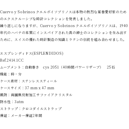
Cuervo y Sobrinos クエルボイソブリノスは本物の熱烈な葉巻愛好家のため
のエクスクルーシブな時計コレクションを発表しました。
繰り返しになりますが、Cuervo y Sobrinos クエルボイソブリノスは、1940
年代のハバナの本質にインスパイアされた真の紳士のコレクションを生み出す
ために、スイスの優れた時計製造の知識とラテンの伝統を組み合わせました。
エスプレンディドス(ESPLENDIDOS)
Ref.2414.1CC
ムーブメント：自動巻き cys 2051（40時間パワーリザーブ） 25石
機能：時・分
ケース素材：ステンレススティール
ケースサイズ：37 mm x 47 mm
風防：両面無反射加工サファイアクリスタル
防水性：3atm
ストラップ：クロコダイルストラップ
保証：メーカー保証2年間