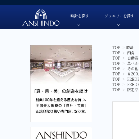
時計を探す
ジュエリーを探す
TOP
>
時計
TOP
>
四角
TUDOR-チューダー
色・素材
TUDOR-チューダー-
自動巻き
色・素材
TOP
>
自動巻
OMEGA-オメガ-
価格
OMEGA-オメガ-
手巻き
価格
TOP
>
革ベル
TOP
>
その他
HAMILTON-ハミルトン-
ブランド
HAMILTON-ハミルトン-
クオーツ
ブランド
TOP
>
￥200
TOP
>
FRED
G-SHOCK-ジーショック-
G-SHOCK-ジーショック-
ソーラー
TOP
>
FRED
TOP
>
限定品
GARMIN-ガーミン-
GARMIN-ガーミン-
スマートウ
FREDERIQUE CONSTANT-
FREDERIQUE CONSTANT-フレデリック・コン
フレデリック・コンスタント-
CAMPANOLA-カンパノラ-
CAMPANOLA-カンパノラ-
CITIZEN-シチズン-
CITIZEN-シチズン-
SEIKO-セイコー-
SEIKO-セイコー-