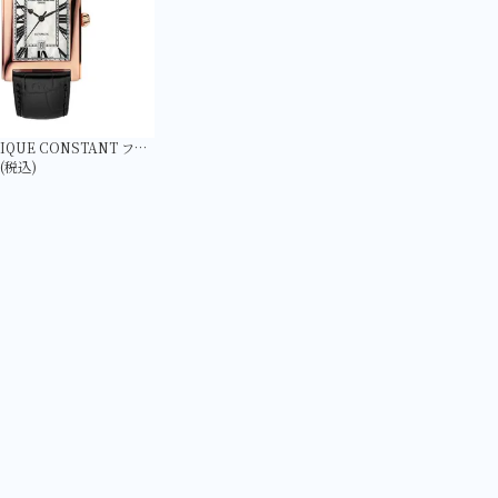
【FREDERIQUE CONSTANT フレデリック・コンスタント】FC-303MPW4C4 クラシック カレ オートマチック 日本限定
円(税込)