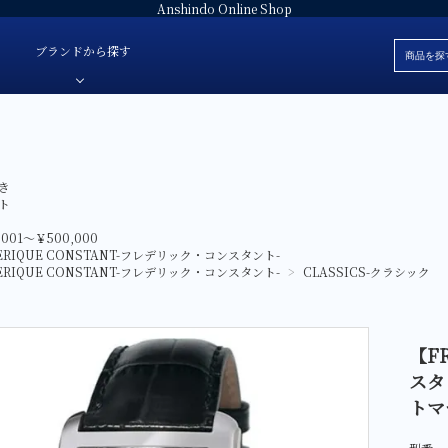
Anshindo Online Shop
ブランドから探す
ブレスレット
安心堂オリジナルジュエリー
白
き
色・素材
革ベルト
安心堂パール
黒
ト
価格
ラバーベルト
JULIAN Fresh-ジュリアンフレッシュ-
赤
,001～￥500,000
ブランド
ERIQUE CONSTANT-フレデリック・コンスタント-
ファブリック
E'NOS-イーノス-
青
ERIQUE CONSTANT-フレデリック・コンスタント-
>
CLASSICS-クラシック
ォッチ
サテン
FOREVERMARK-フォーエバーマーク-
緑
スタント-
Sweet 10 Diamond-スイートテンダイヤモンド-
シルバー
レディース
【F
SUWA-スワ-
グレー
スタ
AbHeri-アベリ-
マザーオブパ
トマ
デジタル