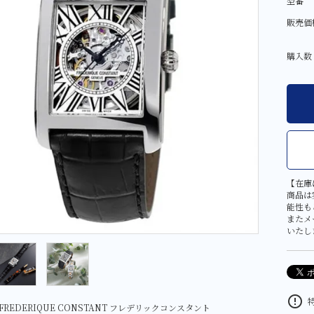
型番
その他
大判・小判
販売価
金工芸品
購入数
【在庫
商品は
能性も
またメ
いたし
error_outline
特
REDERIQUE CONSTANT フレデリックコンスタント