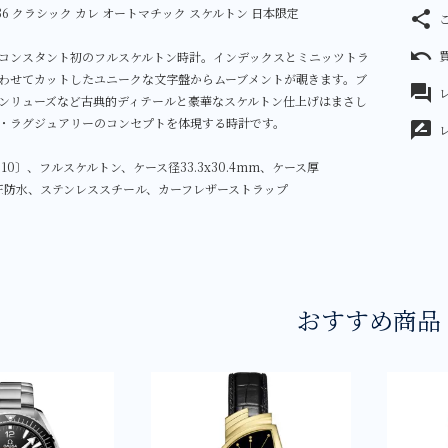
4S36 クラシック カレ オートマチック スケルトン 日本限定
share
undo
コンスタント初のフルスケルトン時計。インデックスとミニッツトラ
わせてカットしたユニークな文字盤からムーブメントが覗きます。ブ
forum
レ
ンリューズなど古典的ディテールと豪華なスケルトン仕上げはまさし
・ラグジュアリーのコンセプトを体現する時計です。
rate_review
310〕、フルスケルトン、ケース径33.3x30.4mm、ケース厚
3気圧防水、ステンレススチール、カーフレザーストラップ
おすすめ商品