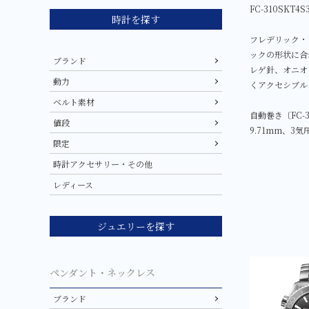
FC-310SKT
時計を探す
フレデリック・
ックの形状に合
ブランド
レゲ針、オニオ
動力
くアクセシブル
ベルト素材
自動巻き〔FC-
値段
9.71mm、
限定
時計アクセサリー・その他
レディース
ジュエリーを探す
ペンダント・ネックレス
ブランド