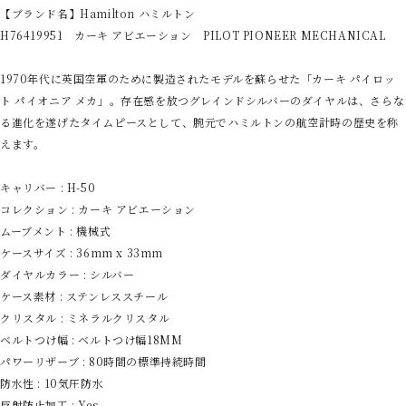
【ブランド名】Hamilton ハミルトン
H76419951 カーキ アビエーション PILOT PIONEER MECHANICAL
1970年代に英国空軍のために製造されたモデルを蘇らせた「カーキ パイロッ
ト パイオニア メカ」。存在感を放つグレインドシルバーのダイヤルは、さらな
る進化を遂げたタイムピースとして、腕元でハミルトンの航空計時の歴史を称
えます。
キャリバー : H-50
コレクション : カーキ アビエーション
ムーブメント : 機械式
ケースサイズ : 36mm x 33mm
ダイヤルカラー : シルバー
ケース素材 : ステンレススチール
クリスタル : ミネラルクリスタル
ベルトつけ幅 : ベルトつけ幅18MM
パワーリザーブ : 80時間の標準持続時間
防水性 : 10気圧防水
反射防止加工 : Yes