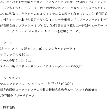
る。コンパクトで堅牢かつスポーティなこのモデルは、独自のデザインディテ
ールを多く持ち、チューダーのその歴史において、プロフェッショナルたちの
ために製造してきたテクニカルウォッチに宿る精神を称えている。24時間目盛
り付きサテン仕上げの固定ベゼルとイエローの細長い「スノーフレーク」針が
存在感を放つブラックベイ プロは、GMT機能を内蔵した一体型チューダー マ
ニュファクチュール キャリバー MT5652を搭載している。
・ケース
39 mm スチール製ケース、ポリッシュ＆サテン仕上げ
ラグ：ラグの幅20 mm
ケースの厚さ：14.6 mm
スチール製スクリュー式リューズにチューダーローズの刻印
・ムーブメント
マニュファクチュール キャリバー MT5652 (COSC)
両方向回転ローターシステム搭載の機械式自動巻ムーブメント内蔵構造
70時間のパワーリザーブ
・防水性能