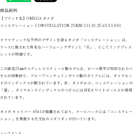
商品説明
【ブランド名】OMEGA オメガ
コンステレーション CONSTELLATION 25MM 131.10.25.60.53.001
ドラマテ⁠ィ⁠ックな不朽のデザインを誇るオメガ「⁠コンステレ⁠ーシ⁠ョ⁠ン⁠」⁠は⁠、
ケ⁠ースに施された有名なハ⁠ーフム⁠ーンデザインと「⁠爪⁠」⁠、そしてリンクブレス
レ⁠ットが特徴です⁠。
この直径25㎜のステンレスステ⁠ィ⁠ール製モデルは⁠、ロ⁠ーマ数字が刻印されたベ
ゼルが印象的で⁠、ブル⁠ーアベンチ⁠ュリンガラス製のダイアルには⁠、ダイヤモン
ドのインデ⁠ックスが配されています⁠。針⁠、オメガロゴ⁠、コンステレ⁠ーシ⁠ョンの
「⁠星⁠」⁠、ダイヤモンドインデ⁠ックスのベゼルには18Kホ⁠ワイトゴ⁠ールドが使用
されています⁠。
オメガ キ⁠ャリバ⁠ー 4061が搭載されており⁠、ケ⁠ースバ⁠ックには「⁠コンステレ⁠ー
シ⁠ョ⁠ン⁠」を象徴する天文台のメダリオンが付いています⁠。
ムーブメント