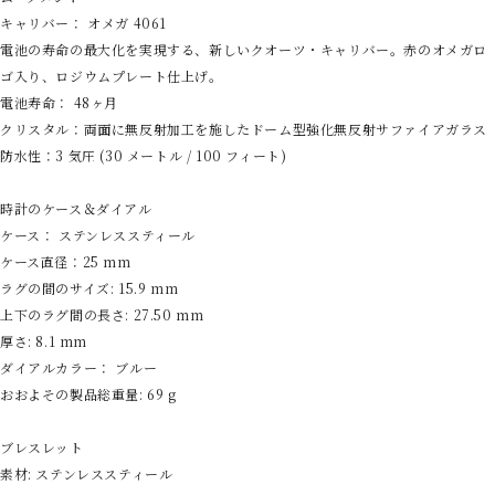
キャリバー： オメガ 4061
電池の寿命の最大化を実現する、新しいクオーツ・キャリバー。赤のオメガロ
ゴ入り、ロジウムプレート仕上げ。
電池寿命： 48ヶ月
クリスタル：両面に無反射加工を施したドーム型強化無反射サファイアガラス
防水性：3 気圧 (30 メートル / 100 フィート)
時計のケース＆ダイアル
ケース： ステンレススティール
ケース直径：25 mm
ラグの間のサイズ: 15.9 mm
上下のラグ間の長さ: 27.50 mm
厚さ: 8.1 mm
ダイアルカラー： ブルー
おおよその製品総重量: 69 g
ブレスレット
素材: ステンレススティール