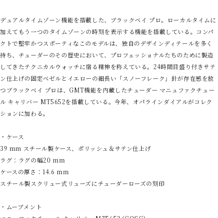
デュアルタイムゾーン機能を搭載した、ブラックベイ プロ。ローカルタイムに
加えてもう一つのタイムゾーンの時刻を表示する機能を搭載している。コンパ
クトで堅牢かつスポーティなこのモデルは、独自のデザインディテールを多く
持ち、チューダーのその歴史において、プロフェッショナルたちのために製造
してきたテクニカルウォッチに宿る精神を称えている。24時間目盛り付きサテ
ン仕上げの固定ベゼルとイエローの細長い「スノーフレーク」針が存在感を放
つブラックベイ プロは、GMT機能を内蔵したチューダー マニュファクチュー
ル キャリバー MT5652を搭載している。今年、オパラインダイアルがコレク
ションに加わる。
・ケース
39 mm スチール製ケース、ポリッシュ＆サテン仕上げ
ラグ：ラグの幅20 mm
ケースの厚さ：14.6 mm
スチール製スクリュー式リューズにチューダーローズの刻印
・ムーブメント