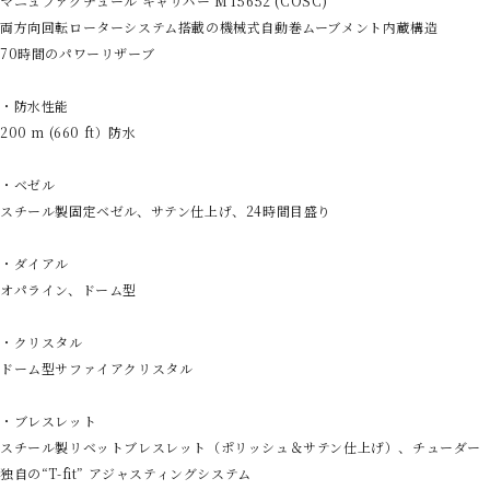
マニュファクチュール キャリバー MT5652 (COSC)
両方向回転ローターシステム搭載の機械式自動巻ムーブメント内蔵構造
70時間のパワーリザーブ
・防水性能
200 m (660 ft）防水
・ベゼル
スチール製固定ベゼル、サテン仕上げ、24時間目盛り
・ダイアル
オパライン、ドーム型
・クリスタル
ドーム型サファイアクリスタル
・ブレスレット
スチール製リベットブレスレット（ポリッシュ＆サテン仕上げ）、チューダー
独自の“T-fit” アジャスティングシステム