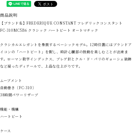
商品説明
【ブランド名】FREDERIQUE CONSTANT フレデリックコンスタント
FC-310MC5B6 クラシック ハートビート オートマチック
クラシカルエレガントを象徴するベーシックモデル。12時位置にはブランドア
イコンの「ハートビート」を配し、時計心臓部の鼓動を楽しむことが出来ま
す。ローマン数字インデックス、ブレゲ針とクル・ド・パリのギョーシェ装飾
など凝ったディテールで、上品な仕上がりです。
ムーブメント
自動巻き〔FC-310〕
38時間パワーリザーブ
機能・機構
ハートビート
ケース