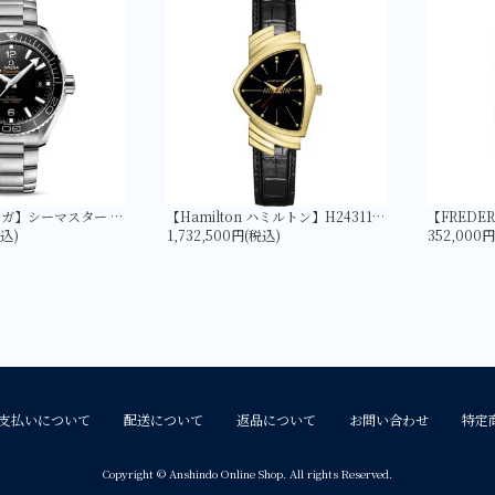
【OMEGA オメガ】シーマスター PLANET OCEAN 600M コーアクシャル マスター クロノメーター 43.5MM 215.30.44.21.01.001
【Hamilton ハミルトン】H24311730 ベンチュラ Quartz Gold | LIMITED EDITION
税込)
1,732,500円(税込)
352,000
支払いについて
配送について
返品について
お問い合わせ
特定
Copyright © Anshindo Online Shop. All rights Reserved.