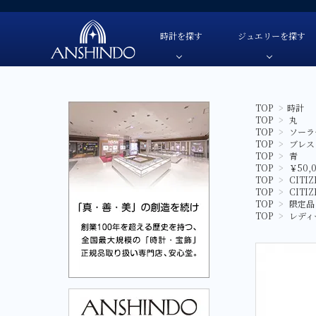
時計を探す
ジュエリーを探す
TOP
>
時計
TOP
>
丸
TUDOR-チューダー
色・素材
TUDOR-チューダー-
自動巻き
色・素材
TOP
>
ソーラ
OMEGA-オメガ-
価格
OMEGA-オメガ-
手巻き
価格
TOP
>
ブレス
TOP
>
青
HAMILTON-ハミルトン-
ブランド
HAMILTON-ハミルトン-
クオーツ
ブランド
TOP
>
￥50,
TOP
>
CITI
G-SHOCK-ジーショック-
G-SHOCK-ジーショック-
ソーラー
TOP
>
CITI
TOP
>
限定品
GARMIN-ガーミン-
GARMIN-ガーミン-
スマートウ
TOP
>
レディ
FREDERIQUE CONSTANT-
FREDERIQUE CONSTANT-フレデリック・コン
フレデリック・コンスタント-
CAMPANOLA-カンパノラ-
CAMPANOLA-カンパノラ-
CITIZEN-シチズン-
CITIZEN-シチズン-
SEIKO-セイコー-
SEIKO-セイコー-