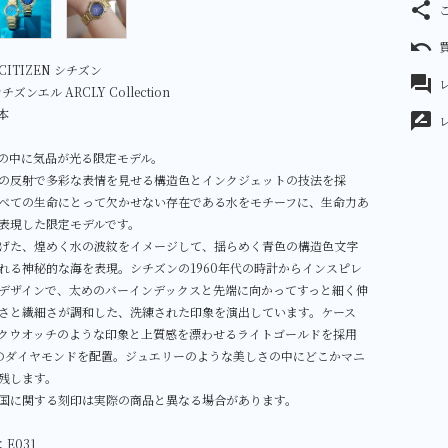
share
undo
ITIZEN シチズン
forum
レ
シチズンエル ARCLY Collection
本
rate_review
の中に気品が光る限定モデル。
の反射で多彩な表情を見せる構造色とインクジェットの技法を採
べての生命にとって欠かせない存在である水をモチーフに、生命力あ
表現した限定モデルです。
げた、煌めく水の波紋をイメージして、揺らめく青色の構造色文字
れる神秘的な海を表現。シチズンの1960年代の時計からインスピレ
デザインで、太めのバーインデックスと先端に向かってすっと細く伸
さと繊細さが調和した、洗練された印象を演出しています。ケース
クウオッチのような印象と上質感を漂わせるライトゴールドを採用
のダイヤモンドを配置。ジュエリーのような美しさの中にどこかマニ
残します。
国に関する刻印は実際の商品と異なる場合があります。
E031