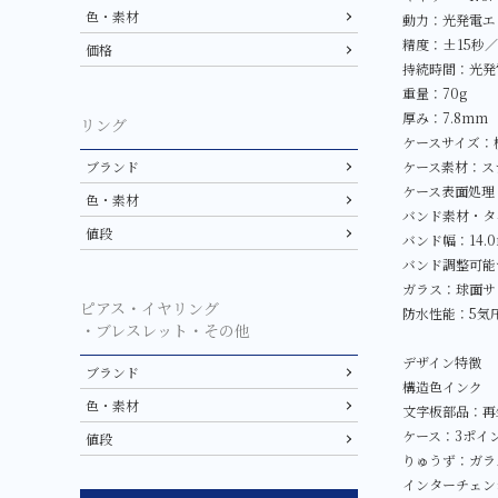
色・素材
動力：光発電エ
精度：±15秒
価格
持続時間：光発
重量：70g
厚み：7.8mm
リング
ケースサイズ：横
ケース素材：ス
ブランド
ケース表面処理
色・素材
バンド素材・タ
値段
バンド幅：14.
バンド調整可能サ
ガラス：球面サ
ピアス・イヤリング
防水性能：5気
・ブレスレット・その他
デザイン特徴
ブランド
構造色インク
色・素材
文字板部品：再
ケース：3ポイ
値段
りゅうず：ガラ
インターチェン