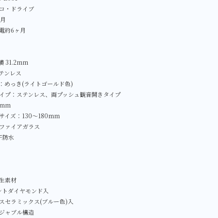
コ・ドライブ
／月
電約6ヶ月
 31.2mm
テンレス
：めっき(ライトゴールド色)
イプ：ステンレス、両プッシュ観音開きタイプ
0mm
イズ：130～180mm
ファイアガラス
圧防水
生素材
ントダイヤモンド入
スセラミックス(ブルー色)入
ジャブル構造