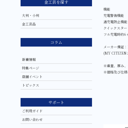
金工芸を探す
機能
充電警告機能
大判・小判
過充電防止機能
金工芸品
クイックスター
フル充電時約6
コラム
メーカー保証：
(MY CITIZ
新着情報
※重量、厚み、
特集ページ
※価格及び仕様
店舗イベント
トピックス
サポート
ご利用ガイド
お問い合わせ