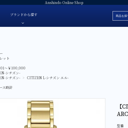
Anshindo Online Shop
ブランドから探す
ブレスレット
安心堂オリジナルジュエリー
白
ー
色・素材
革ベルト
安心堂パール
黒
レット
価格
ラバーベルト
JULIAN Fresh-ジュリアンフレッシュ-
赤
001～￥100,000
ブランド
ZEN-シチズン-
ファブリック
E'NOS-イーノス-
青
ZEN-シチズン-
>
CITIZEN L-シチズン エル-
ォッチ
サテン
FOREVERMARK-フォーエバーマーク-
緑
ース時計
スタント-
Sweet 10 Diamond-スイートテンダイヤモンド-
シルバー
レディース
SUWA-スワ-
グレー
【C
AbHeri-アベリ-
マザーオブパ
ARC
デジタル
型番