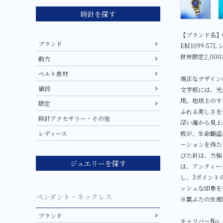
時計を探す
【ブランド名】C
ブランド
EM1099-57L 
世界限定2,000
動力
ベルト素材
端正なデザイン
値段
文字板には、光
用。地球上のす
限定
ふれる美しさを
時計アクセサリー・その他
深い海から見上
板が、生命観溢
レディース
ーションを得た
びた針は、力強
ジュエリーを探す
は、アンティー
し、3ポイント
ッシュな印象を
ペンダント・ネックレス
※裏ぶたの生産
ブランド
キャリバーNo.：