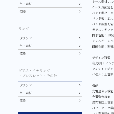
ケース素材：ス
色・素材
ケース表面処理
価格
バンド素材・タ
バンド幅：21.
バンド調整可能サ
リング
ガラス：サファ
防水性能：10
ブランド
アレルギーレベ
色・素材
耐磁性能：耐磁
値段
デザイン特徴
夜光(針＋インデ
フィットアジャ
ピアス・イヤリング
ベゼル：上面サ
・ブレスレット・その他
ブランド
機能
充電量表示機能
色・素材
充電警告機能
値段
過充電防止機能
パワーセーブ機
フル充電時約1