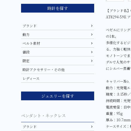
時計を探す
【ブランド名】C
AT8294-59
ブランド
ベゼルにリング
動力
の1本。
多様化するビジ
ベルト素材
る、力強く軽快な
値段
モノトーンでま
限定
デルで人気のサ
にシルバー蒸着
時計アクセサリー・その他
レディース
キャリバーNo.
動力：光発電エ
精度：±15秒／
ジュエリーを探す
持続時間：光発
電波受信：日中
重量：95g
ペンダント・ネックレス
厚み：10.7mm
ケースサイズ：横
ブランド