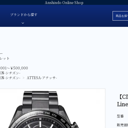
Anshindo Online Shop
ブランドから探す
ブレスレット
安心堂オリジナルジュエリー
白
ー
色・素材
革ベルト
安心堂パール
黒
レット
価格
ラバーベルト
JULIAN Fresh-ジュリアンフレッシュ-
赤
,001～￥500,000
ブランド
ZEN-シチズン-
ファブリック
E'NOS-イーノス-
青
ZEN-シチズン-
>
ATTESA-アテッサ-
ォッチ
サテン
FOREVERMARK-フォーエバーマーク-
緑
スタント-
Sweet 10 Diamond-スイートテンダイヤモンド-
シルバー
【CI
レディース
Li
SUWA-スワ-
グレー
AbHeri-アベリ-
マザーオブパ
型番
デジタル
販売価