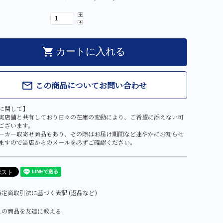
shopping_cart
カートに入れる
この商品についてお問い合わせ
mail_outline
に関して】
実店舗と共有しており日々の在庫の変動により、ご希望に添えない可
ございます。
ーカー取寄せ商品もあり、その際はお届け期間など速やかにお知らせ
ますので当店からのメールを必ずご確認ください。
定商取引法に基づく表記 (返品など)
この商品を友達に教える