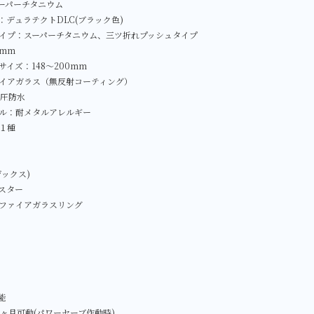
ーパーチタニウム
：デュラテクトDLC(ブラック色)
イプ：スーパーチタニウム、三ツ折れプッシュタイプ
0mm
イズ：148～200mm
イアガラス（無反射コーティング）
気圧防水
ル：耐メタルアレルギー
１種
ックス)
スター
ファイアガラスリング
能
0ヶ月可動(パワーセーブ作動時)