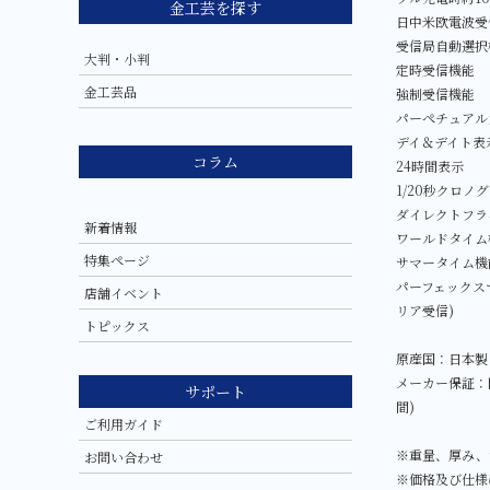
金工芸を探す
日中米欧電波受
受信局自動選択
大判・小判
定時受信機能
金工芸品
強制受信機能
パーペチュアル
デイ＆デイト表
コラム
24時間表示
1/20秒クロノグ
ダイレクトフラ
新着情報
ワールドタイム機
特集ページ
サマータイム機
パーフェックスマ
店舗イベント
リア受信)
トピックス
原産国：日本製
メーカー保証：国
サポート
間)
ご利用ガイド
※重量、厚み、
お問い合わせ
※価格及び仕様