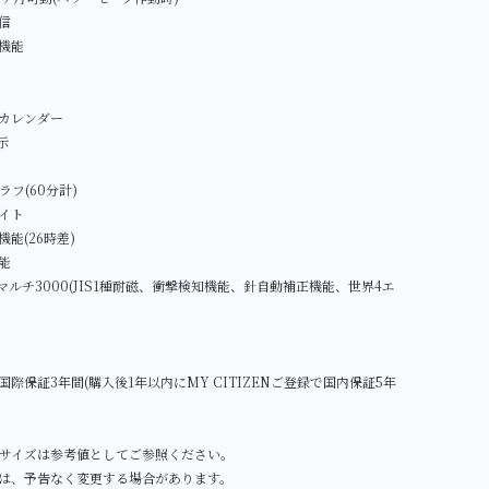
信
機能
カレンダー
示
ラフ(60分計)
イト
能(26時差)
能
ルチ3000(JIS1種耐磁、衝撃検知機能、針自動補正機能、世界4エ
際保証3年間(購入後1年以内にMY CITIZENご登録で国内保証5年
サイズは参考値としてご参照ください。
は、予告なく変更する場合があります。