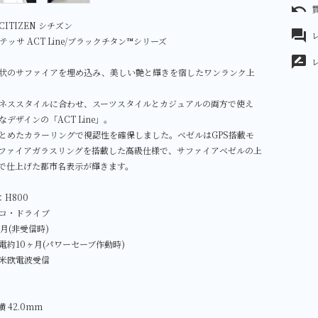
undo
ITIZEN シチズン
forum
レ
E アテッサ ACT Line/ブラックチタン™シリーズ
rate_review
状のサファイアを埋め込み、美しい艶と輝きを宿したワンランク上
ネススタイルに合わせ、スーツスタイルとカジュアルの両方で使え
デザインの「ACT Line」。
とめたカラーリングで視認性を確保しました。ベゼルはGPS搭載モ
ファイアガラスリングを搭載した高級仕様で、サファイアベゼルの上
で仕上げた都市名表示が輝きます。
：H800
コ・ドライブ
月(非受信時)
電約10ヶ月(パワーセーブ作動時)
米欧電波受信
 42.0mm