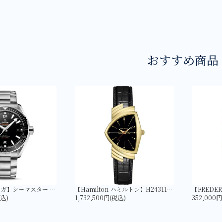
おすすめ商品
【OMEGA オメガ】シーマスター PLANET OCEAN 600M コーアクシャル マスター クロノメーター 43.5MM 215.30.44.21.01.001
【Hamilton ハミルトン】H24311730 ベンチュラ Quartz Gold | LIMITED EDITION
税込)
1,732,500円(税込)
352,000