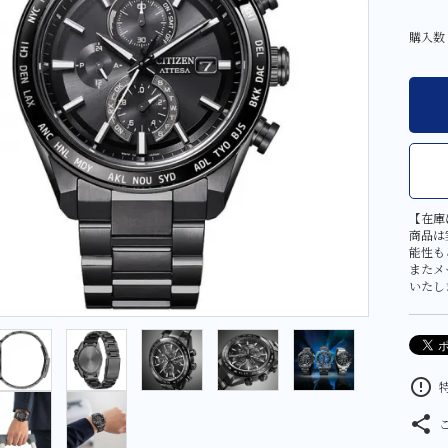
その他
大判・小判
購入数
金工芸品
【在庫
商品は
能性も
またメ
いたし
error_outline
特
share