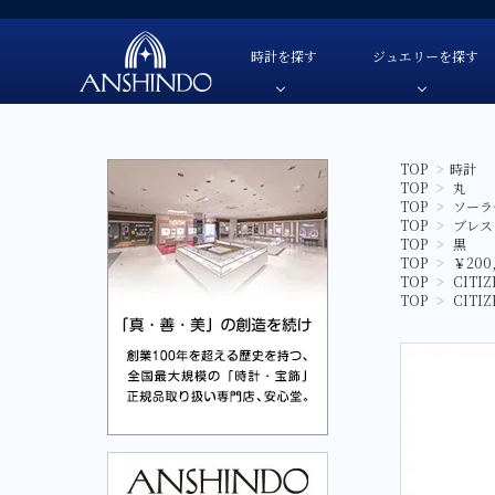
時計を探す
ジュエリーを探す
TOP
>
時計
TOP
>
丸
TUDOR-チューダー
色・素材
TUDOR-チューダー-
自動巻き
色・素材
TOP
>
ソーラ
OMEGA-オメガ-
価格
OMEGA-オメガ-
手巻き
価格
TOP
>
ブレス
TOP
>
黒
HAMILTON-ハミルトン-
ブランド
HAMILTON-ハミルトン-
クオーツ
ブランド
TOP
>
￥200
TOP
>
CITI
G-SHOCK-ジーショック-
G-SHOCK-ジーショック-
ソーラー
TOP
>
CITI
GARMIN-ガーミン-
GARMIN-ガーミン-
スマートウ
FREDERIQUE CONSTANT-
FREDERIQUE CONSTANT-フレデリック・コン
フレデリック・コンスタント-
CAMPANOLA-カンパノラ-
CAMPANOLA-カンパノラ-
CITIZEN-シチズン-
CITIZEN-シチズン-
SEIKO-セイコー-
SEIKO-セイコー-