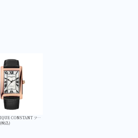
【FREDERIQUE CONSTANT フレデリック・コンスタント】FC-303MPW4C4 クラシック カレ オートマチック 日本限定
円(税込)