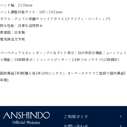
バンド幅：21.0mm
バンド調整可能サイズ：145～202mm
ガラス：デュアル球面サファイアガラス (クラリティ・コーティング)
防水性能：日常生活用防水
原産国：日本製
電気鋳造文字板
パーペチュアルカレンダー / デイ＆デイト表示 / 日付早修正機能 / ムーンフェイ
ズ機能 / 24時間表示 / ミニッツリピーター / 1/4秒クロノグラフ(12時間計)
国際保証3年間(購入後1年以内にシチズン オーナーズクラブご登録で国内保証5
年間)
ご利用ガイド
お問い合わせ