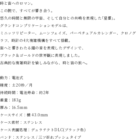
時と宙へのロマン。
この腕で、すべてが響き合う。
悠久の時間と無限の宇宙、そして自分との共鳴を表現した｢星響｣。
グランドコンプリケーションモデルは、
ミニッツリピーター、ムーンフェイズ、パーペチュアルカレンダー、クロノグ
ラフ、時計の4大複雑機構をすべて搭載。
宙へと響きわたる鐘の音を表現したデザインで、
ブラック＆ゴールドの世界観に表現しました。
古典的な複雑時計を愉しみながら、時と宙の旅へ。
動力：電池式
精度：±20秒／月
持続時間：電池寿命：約2年
重量：183g
厚み：16.5mm
ケースサイズ：横 43.0mm
ケース素材：ステンレス
ケース表面処理：デュラテクトDLC(ブラック色)
バンド：ステンレス / 三ツ折れプッシュタイプ