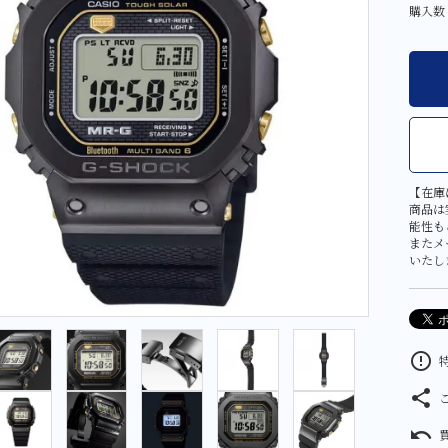
その他
購入数
大判・小判
金工芸品
【在庫
商品は
能性も
またメ
いたし
error_outline
特
share
undo