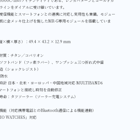
5000C-1Bのアイデンティティである、レンガパターンとゴールドカ
ラインをダイアルに受け継いでいます。
受信機能とスマートフォンとの連携に対応し実用性も兼備。モジュー
板に金メッキ仕上げを施したMR-G専用モジュールを搭載していま
横×厚さ）：49.4 × 43.2 × 12.9 mm
材質：チタン／コバリオン
ソフトバンド（フッ素ラバー）、ワンプッシュ三つ折れ式中留
造（ショックレジスト）
圧防水
計 日本・北米・ヨーロッパ・中国地域対応 MULTIBAND6
h：スマートフォンと接続し時刻を自動修正
寿命：タフソーラー（ソーラー充電システム）
能（対応携帯電話とのBluetooth通信による機能連動）
IO WATCHES」対応