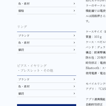
初代モデルDW-
色・素材
ラーのサークル
価格
機能面では電波
ルは回路押さえ
す。
リング
ケースサイズ（縦×
ブランド
質量：103 g
ケース・ベゼル
色・素材
バンド：デュラ
値段
構造：耐衝撃構
防水性：20気
時刻修正：電波時
ピアス・イヤリング
Bluetoot
・ブレスレット・その他
使用電源・電池
ブランド
モバイルリンク機
色・素材
アプリ：「CAS
値段
アプリ連携機能
自動時刻修正