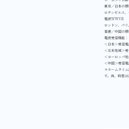
東京／日本の標準電
ロサンゼルス、
電波WWVB
ロンドン、パリ
香港／中国の標
電波受信機能：
＜日本＞受信電波
＜北米地域＞受
＜ヨーロッパ地域
＜中国＞受信電波
＊ホームタイム
す。尚、時差は