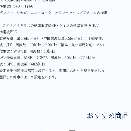
波JJY40・JJY60
デンバー、シカゴ、ニューヨーク、ハリファックス／アメリカの標準
、アテネ／イギリスの標準電波MSF・ドイツの標準電波DCF77
準電波BPC
自動受信（最大6回／日）（中国電波は最大5回／日）／手動受信、
：JJY、周波数：40kHz ／60kHz（福島／九州両局対応モデル）
信電波：WWVB、周波数：60kHz
＞受信電波：MSF／DCF77、周波数：60kHz ／77.5kHz
：BPC、周波数：68.5kHz
設定を受信可能な都市に設定すると、都市に合わせた局を受信しま
選択した都市によって設定されます。
おすすめ商品