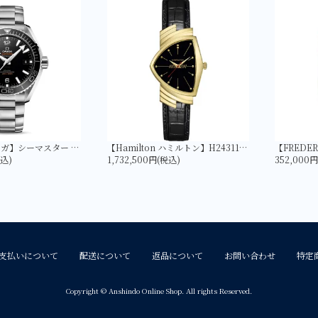
【OMEGA オメガ】シーマスター PLANET OCEAN 600M コーアクシャル マスター クロノメーター 43.5MM 215.30.44.21.01.001
【Hamilton ハミルトン】H24311730 ベンチュラ Quartz Gold | LIMITED EDITION
税込)
1,732,500円(税込)
352,000
支払いについて
配送について
返品について
お問い合わせ
特定
Copyright © Anshindo Online Shop. All rights Reserved.