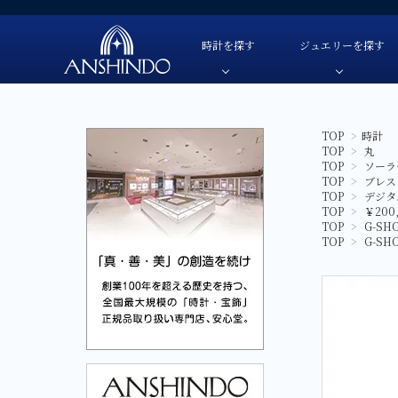
時計を探す
ジュエリーを探す
TOP
>
時計
TOP
>
丸
TUDOR-チューダー
色・素材
TUDOR-チューダー-
自動巻き
色・素材
TOP
>
ソーラ
OMEGA-オメガ-
価格
OMEGA-オメガ-
手巻き
価格
TOP
>
ブレス
TOP
>
デジタ
HAMILTON-ハミルトン-
ブランド
HAMILTON-ハミルトン-
クオーツ
ブランド
TOP
>
￥200
TOP
>
G-SH
G-SHOCK-ジーショック-
G-SHOCK-ジーショック-
ソーラー
TOP
>
G-SH
GARMIN-ガーミン-
GARMIN-ガーミン-
スマートウ
FREDERIQUE CONSTANT-
FREDERIQUE CONSTANT-フレデリック・コン
フレデリック・コンスタント-
CAMPANOLA-カンパノラ-
CAMPANOLA-カンパノラ-
CITIZEN-シチズン-
CITIZEN-シチズン-
SEIKO-セイコー-
SEIKO-セイコー-