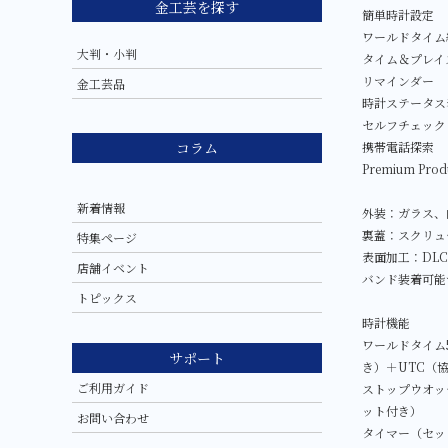
金工芸を探す
簡単時計設定
ワールドタイム
大判・小判
タイム＆プレイ
リマインダー
金工芸品
時計ステータス
セルフチェック
コラム
携帯電話探索
Premium Pro
新着情報
外装：ガラス、
裏蓋：スクリュ
特集ページ
表面加工：DL
店舗イベント
バンド装着可能サ
トピックス
時計機能
ワールドタイム
サポート
き）＋UTC（
ご利用ガイド
ストップウオッチ
ット付き）
お問い合わせ
タイマー（セッ