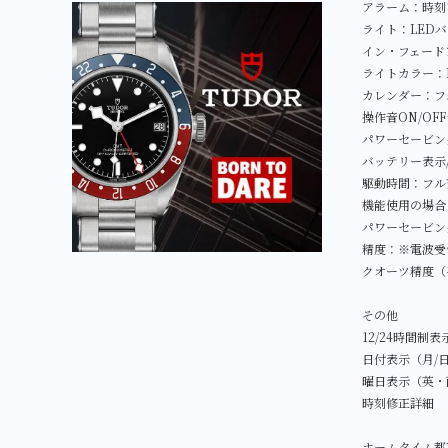
アラーム：時刻
ライト：LED
イン・フェード
ライトカラー：
カレンダー：フ
操作音ON/OF
パワーセービン
バッテリー表示
駆動時間：フル
機能使用の場合
パワーセービン
精度：※電波受
クオーツ精度（
その他
12/24時間制
日付表示（月/
曜日表示（英・
時刻修正詳細
ホームタイム都