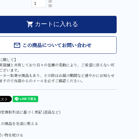
shopping_cart
カートに入れる
この商品についてお問い合わせ
mail_outline
に関して】
実店舗と共有しており日々の在庫の変動により、ご希望に添えない可
ございます。
ーカー取寄せ商品もあり、その際はお届け期間など速やかにお知らせ
ますので当店からのメールを必ずご確認ください。
定商取引法に基づく表記 (返品など)
この商品を友達に教える
買い物を続ける