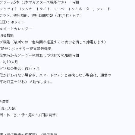
アラーム5本（1本のみスヌーズ機能付き）・時報
バックライト（フルオートライト、スーパーイルミネーター、フェード
アウト、残照機能、残照時間切替（2秒/4秒）付き）
LED：ホワイト
ルオートカレンダー
F切替機能
グ機能（暗所では一定時間が経過すると表示を消して節電します）
/警告：バッテリー充電警告機能
充電時からソーラー発電無しの状態での駆動時間
：約10ヵ月
グ状態の場合：約22ヵ月
信が行われない場合や、スマートフォンと連携しない場合は、通常の
平均月差±15秒）で動作します。
表示切替
日表示入替）
西・仏・独・伊・露の6ヵ国語切替）
市（受信機能対応都市）／受信電波