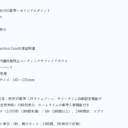
約300都市＋オリジナルポイント
ス
表示
duction Line生産証明書
内面反射防止コーティングサファイアガラス
ーバック
C処理
イズ：145～215mm
5本：世界39都市（39タイムゾーン、サマータイム自動設定機能付
協定世界時）の時刻表示、ホームタイムの都市入替機能付き
（1/100秒（1時間未満）／1秒（1時間以上）、24時間計、スプリ
ト単位：1秒、最大セット：24時間、1秒単位で計測）