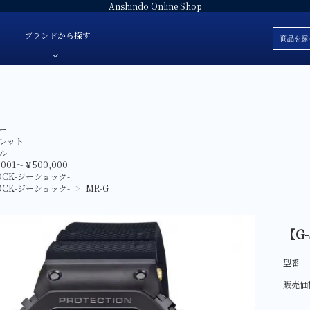
Anshindo Online Shop
ブランドから探す
ブレスレット
安心堂オリジナルジュエリー
白
ー
色・素材
革ベルト
安心堂パール
黒
レット
ル
価格
ラバーベルト
JULIAN Fresh-ジュリアンフレッシュ-
赤
,001～￥500,000
ブランド
OCK-ジーショック-
ファブリック
E'NOS-イーノス-
青
OCK-ジーショック-
>
MR-G
ォッチ
サテン
FOREVERMARK-フォーエバーマーク-
緑
スタント-
Sweet 10 Diamond-スイートテンダイヤモンド-
シルバー
【G-
レディース
SUWA-スワ-
グレー
型番
AbHeri-アベリ-
マザーオブパ
販売価
デジタル