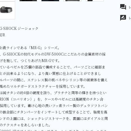
forum
レ
rate_review
-SHOCK ジーショック
1JR
最上級ラインである「MR-G」シリーズ。
0は、G-SHOCKの初代モデルのDW-5000Cにこだわりの金属素材の採
げを施して、つくりあげたMR-Gです。
ているベゼルを25個の部品で構成することで、パーツごとに細部ま
とが出来るようになり、より高い質感に仕上げることができまし
ルパーツの間に、ステンレス製の板バネやシリコン等の緩衝体を備え
高めたマルチガードストラクチャーを採用しています。
は純チタンの約4倍の硬度を誇り、プラチナと同等の輝きを持つとい
ARION（コバリオン）」を、ケースやベゼルには高硬度のチタン合
を採用しています。着け心地の良いフッ素ラバー製のデュラソフトバン
の嵌合部にチタンパーツをインサートして成型することで、強度を高
ンドの上面には、ショックレジストマークを、裏面にはダイアルと同
のテクスチャをあしらいました。