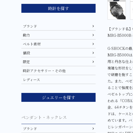
時計を探す
ブランド
【ブランド名】G
動力
MRG-B5000R-
ベルト素材
G-SHOCKの
値段
MRG-B500
用と丹念な仕上
限定
複雑な形状をし
時計アクセサリー・その他
で研磨を施すこ
レディース
た。また、ベゼ
ることで強度を
ベゼルトップに
ジュエリーを探す
われる「COB
金、64チタン
ドは、ケースと
ペンダント・ネックレス
めています。バ
じレンガパーン
ブランド