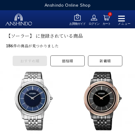
Anshindo Online Shop
≡
0
メニュー
お買物ガイド
ログイン
カート
【ソーラー】 に登録されている商品
186
件の商品が見つかりました
おすすめ順
価格順
新着順