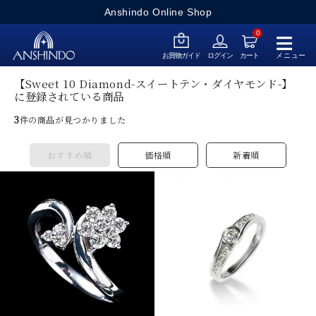
Anshindo Online Shop
≡
0
メニュー
お買物ガイド
ログイン
カート
【Sweet 10 Diamond-スイートテン・ダイヤモンド-】
に登録されている商品
3
件の商品が見つかりました
おすすめ順
価格順
新着順