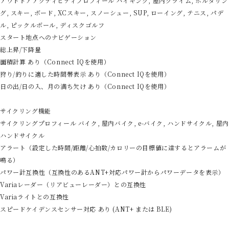
アウトドアアクティビティプロフィール ハイキング, 屋内クライム, ボルダリン
グ, スキー, ボード, XCスキー, スノーシュー, SUP, ローイング, テニス, パデ
ル, ピックルボール, ディスクゴルフ
スタート地点へのナビゲーション
総上昇/下降量
面積計算 あり（Connect IQを使用）
狩り/釣りに適した時間帯表示 あり（Connect IQを使用）
日の出/日の入、月の満ち欠け あり（Connect IQを使用）
サイクリング機能
サイクリングプロフィール バイク, 屋内バイク, e-バイク, ハンドサイクル, 屋内
ハンドサイクル
アラート（設定した時間/距離/心拍数/カロリーの目標値に達するとアラームが
鳴る）
パワー計互換性（互換性のあるANT+対応パワー計からパワーデータを表示）
Variaレーダー（リアビューレーダー）との互換性
Variaライトとの互換性
スピードケイデンスセンサー対応 あり (ANT+ または BLE)