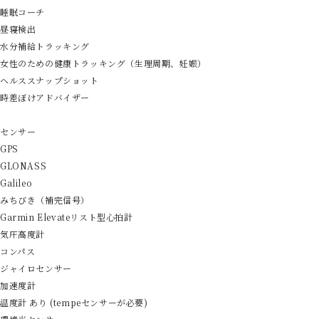
睡眠コーチ
昼寝検出
水分補給トラッキング
女性のための健康トラッキング（生理周期、妊娠）
ヘルススナップショット
時差ぼけアドバイザー
センサー
GPS
GLONASS
Galileo
みちびき（補完信号）
Garmin Elevateリスト型心拍計
気圧高度計
コンパス
ジャイロセンサー
加速度計
温度計 あり (tempeセンサーが必要)