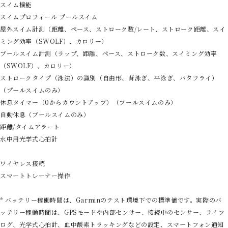
スイム機能
スイムプロフィール プールスイム
屋外スイム計測（距離、ペース、ストローク数/レート、ストローク距離、スイ
ミング効率（SWOLF）、カロリー）
プールスイム計測（ラップ、距離、ペース、ストローク数、スイミング効率
（SWOLF）、カロリー）
ストロークタイプ（泳法）の識別（自由形、背泳ぎ、平泳ぎ、バタフライ）
（プールスイムのみ）
休息タイマー（0からカウントアップ）（プールスイムのみ）
自動休息（プールスイムのみ）
距離/タイムアラート
水中用光学式心拍計
ワイヤレス接続
スマートトレーナー操作
* バッテリー稼働時間は、Garminのテスト環境下での標準値です。実際のバ
ッテリー稼働時間は、GPSモードや内部センサー、接続中のセンサー、ライフ
ログ、光学式心拍計、血中酸素トラッキングなどの設定、スマートフォン通知