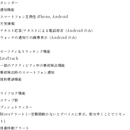
カレンダー
通知機能
スマートフォン互換性 iPhone, Android
天気情報
テキスト応答/テキストによる電話拒否（Android のみ）
ウォッチの通知での画像表示（Android のみ）
セーフティ＆トラッキング機能
LiveTrack
一部のアクティビティ中の事故検出機能
事故検出時のスマートフォン通知
援助要請機能
ライフログ機能
ステップ数
プッシュトラッカー
Moveアラート (一定期間動かないとデバイスに表示。数分歩くことでリセッ
ト)
体重移動アラート