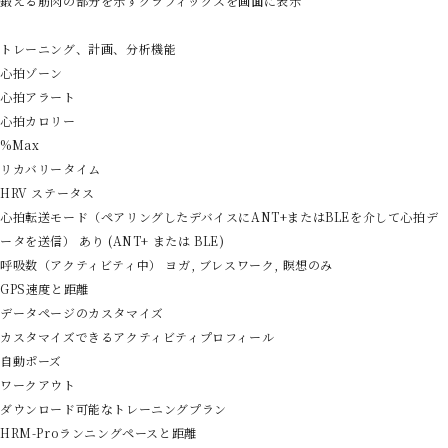
鍛える筋肉の部分を示すグラフィックスを画面に表示
トレーニング、計画、分析機能
心拍ゾーン
心拍アラート
心拍カロリー
%Max
リカバリータイム
HRV ステータス
心拍転送モード（ペアリングしたデバイスにANT+またはBLEを介して心拍デ
ータを送信） あり (ANT+ または BLE)
呼吸数（アクティビティ中） ヨガ, ブレスワーク, 瞑想のみ
GPS速度と距離
データページのカスタマイズ
カスタマイズできるアクティビティプロフィール
自動ポーズ
ワークアウト
ダウンロード可能なトレーニングプラン
HRM-Proランニングペースと距離