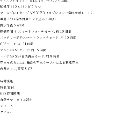
ディスプレイサイズ 直径1.2インチ (30.4 mm)
解像度 390 x 390 ピクセル
ディスプレイタイプ AMOLED（オプションで常時表示モード）
重量 27g (標準付属バンド込み：40g)
防水等級 5 ATM
稼働時間 ＊ スマートウォッチモード: 約 10 日間
バッテリー節約スマートウォッチモード: 約 20 日間
GPSモード: 約 21 時間
マルチGNSSモード: 約 15 時間
マルチGNSS+音楽再生モード: 約 8 時間
充電方式 Garmin独自の充電ケーブルによる有線充電
内蔵メモリ/履歴 8 GB
時計機能
時間/日付
GPS時間同期
自動サマータイム設定
アラーム
タイマー