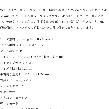
Venu 3（ヴェニュー スリー） は、健康モニタリング機能やフィットネス機能
を搭載したフィットネスGPSウォッチです。自分のことをとことん知ること
で、健康やフィットネスの目標達成をサポート。日常生活に役立つ、Suica、
通知機能、ウォッチでの通話などの便利な機能にも対応しています。
レンズ素材 Corning Gorilla Glass 3
ベゼル素材 ステンレススチール
ケース素材 FRP
クイックリリースバンド互換性 あり (18 mm)
ストラップ素材 シリコン
サイズ 41x 41x 12mm
手首周り適応サイズ： 110-175mm
内蔵スピーカー/マイク
タッチスクリーン
カラー表示
大きな文字表示対応
車いすモード