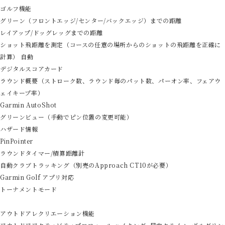
ゴルフ機能
グリーン（フロントエッジ/センター/バックエッジ）までの距離
レイアップ/ドッグレッグまでの距離
ショット飛距離を測定（コースの任意の場所からのショットの飛距離を正確に
計算） 自動
デジタルスコアカード
ラウンド概要（ストローク数、ラウンド毎のパット数、パーオン率、フェアウ
ェイキープ率）
Garmin AutoShot
グリーンビュー（手動でピン位置の変更可能）
ハザード情報
PinPointer
ラウンドタイマー/積算距離計
自動クラブトラッキング（別売のApproach CT10が必要）
Garmin Golf アプリ対応
トーナメントモード
アウトドアレクリエーション機能