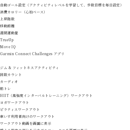
自動ゴール設定（アクティビティレベルを学習して、歩数目標を毎日設定）
消費カロリー（心拍ベース）
上昇階数
移動距離
週間運動量
TrueUp
Move IQ
Garmin Connect Challenges アプリ
ジム & フィットネスアクティビティ
回数カウント
カーディオ
筋トレ
HIIT（高強度インターバルトレーニング）ワークアウト
ヨガワークアウト
ピラティスワークアウト
車いす利用者向けのワークアウト
ワークアウト動画を画面に表示