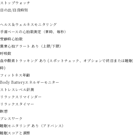
ストップウォッチ
日の出/日没時刻
ヘルス＆ウェルネスモニタリング
手首ベースの心拍数測定（常時、毎秒）
安静時心拍数
異常心拍アラート あり（上限/下限）
呼吸数
血中酸素トラッキング あり (スポットチェック、オプションで終日または睡眠
時)
フィットネス年齢
Body Batteryエネルギーモニター
ストレスレベル計測
リラックスリマインダー
リラックスタイマー
瞑想
ブレスワーク
睡眠モニタリング あり（アドバンス）
睡眠スコアと洞察