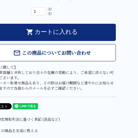
shopping_cart
カートに入れる
この商品についてお問い合わせ
mail_outline
に関して】
実店舗と共有しており日々の在庫の変動により、ご希望に添えない可
ございます。
ーカー取寄せ商品もあり、その際はお届け期間など速やかにお知らせ
ますので当店からのメールを必ずご確認ください。
定商取引法に基づく表記 (返品など)
この商品を友達に教える