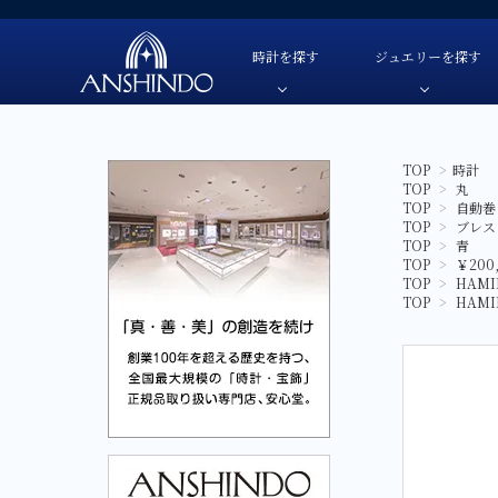
時計を探す
ジュエリーを探す
TOP
>
時計
TOP
>
丸
TUDOR-チューダー
色・素材
TUDOR-チューダー-
自動巻き
色・素材
TOP
>
自動巻
OMEGA-オメガ-
価格
OMEGA-オメガ-
手巻き
価格
TOP
>
ブレス
TOP
>
青
HAMILTON-ハミルトン-
ブランド
HAMILTON-ハミルトン-
クオーツ
ブランド
TOP
>
￥200
TOP
>
HAMI
G-SHOCK-ジーショック-
G-SHOCK-ジーショック-
ソーラー
TOP
>
HAMI
GARMIN-ガーミン-
GARMIN-ガーミン-
スマートウ
FREDERIQUE CONSTANT-
FREDERIQUE CONSTANT-フレデリック・コン
フレデリック・コンスタント-
CAMPANOLA-カンパノラ-
CAMPANOLA-カンパノラ-
CITIZEN-シチズン-
CITIZEN-シチズン-
SEIKO-セイコー-
SEIKO-セイコー-