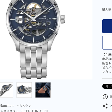
その他
大判・小判
購入数
金工芸品
【在庫
商品は
能性も
またメ
いたし
error_outline
特
share
amilton ハミルトン
 ジャズマスター SKELETON AUTO