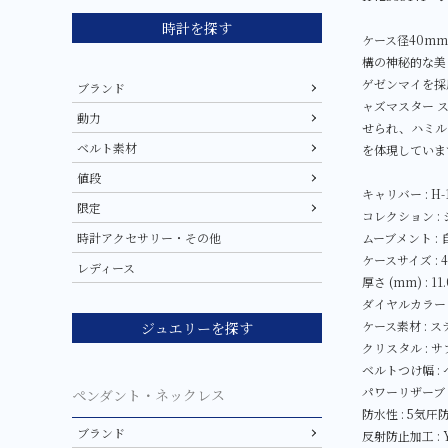
時計を探す
ケース径40m
構の神秘的な美
ゲゼンマイを採
ブランド
ャズマスター 
動力
せられ、ハミル
ベルト素材
を体現していま
値段
キャリバー : H-1
限定
コレクション :
ムーブメント :
時計アクセサリー・その他
ケースサイズ : 
レディース
厚さ (mm) : 11.
ダイヤルカラー 
ケース素材 : 
ジュエリーを探す
クリスタル : 
ベルトつけ幅 :
パワーリザーブ :
ペンダント・ネックレス
防水性 : 5気圧
ブランド
反射防止加工 : Y