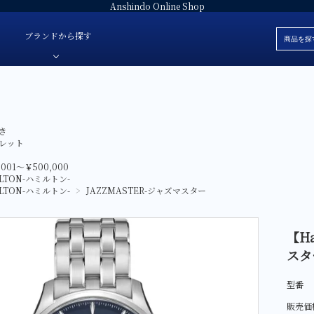
Anshindo Online Shop
ブランドから探す
ブレスレット
安心堂オリジナルジュエリー
白
き
色・素材
革ベルト
安心堂パール
黒
レット
価格
ラバーベルト
JULIAN Fresh-ジュリアンフレッシュ-
赤
,001～￥500,000
ブランド
LTON-ハミルトン-
ファブリック
E'NOS-イーノス-
青
LTON-ハミルトン-
>
JAZZMASTER-ジャズマスター
ォッチ
サテン
FOREVERMARK-フォーエバーマーク-
緑
スタント-
Sweet 10 Diamond-スイートテンダイヤモンド-
シルバー
【H
レディース
スタ
SUWA-スワ-
グレー
AbHeri-アベリ-
マザーオブパ
型番
デジタル
販売価