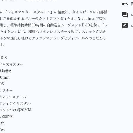
undo
mの「ジャズマスター スケルトン」の精度と、タイムピースの内部機
forum
レ
しさを覗かせるブルーのカットアウトダイヤル。Nivachron™製ヒ
用し、標準持続時間80時間の自動巻きムーブメントH-10を誇る「ジ
rate_review
スケルトン」には、精緻なステンレススチール製ブレスレットが合わ
トンの進化し続けるクラフツマンシップとディテールへのこだわり
す。
0-S
 ジャズマスター
 自動巻き
40mm
05
: ブルー
ステンレススチール
サファイアクリスタル
 ベルトつけ幅20MM
 80時間
防水
es