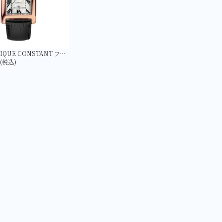
【FREDERIQUE CONSTANT フレデリック・コンスタント】FC-303MPW4C4 クラシック カレ オートマチック 日本限定
円(税込)