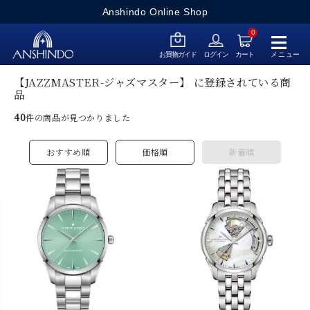
Anshindo Online Shop
≡
0
メニュー
お買物ガイド
ログイン
カート
【JAZZMASTER-ジャズマスター】 に登録されている商
品
40
件の商品が見つかりました
おすすめ順
価格順
新着順