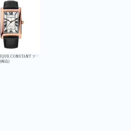
【FREDERIQUE CONSTANT フレデリック・コンスタント】FC-303MPW4C4 クラシック カレ オートマチック 日本限定
円(税込)