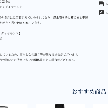
234ct
forum
レ
ン：ダイヤモンド
rate_review
までの各月には宝石があてはめられており、誕生石を身に着けると幸運
が叶うと言い伝えられています。
：ダイヤモンド】
垢
しているため、実物と色の濃さ等が異なる場合がございます。
内包物などの特徴に多少の個体差がある場合がございます。
おすすめ商品