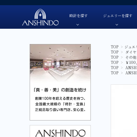
時計を探す
ジュエリーを探す
TOP
>
ジュエ
TOP
>
ダイヤ
TUDOR-チューダー
色・素材
TUDOR-チューダー-
自動巻き
色・素材
TOP
>
その他
OMEGA-オメガ-
価格
OMEGA-オメガ-
手巻き
価格
TOP
>
￥100
TOP
>
ANS
HAMILTON-ハミルトン-
ブランド
HAMILTON-ハミルトン-
クオーツ
ブランド
TOP
>
ANS
G-SHOCK-ジーショック-
G-SHOCK-ジーショック-
ソーラー
GARMIN-ガーミン-
GARMIN-ガーミン-
スマートウ
FREDERIQUE CONSTANT-
FREDERIQUE CONSTANT-フレデリック・コン
フレデリック・コンスタント-
CAMPANOLA-カンパノラ-
CAMPANOLA-カンパノラ-
CITIZEN-シチズン-
CITIZEN-シチズン-
SEIKO-セイコー-
SEIKO-セイコー-