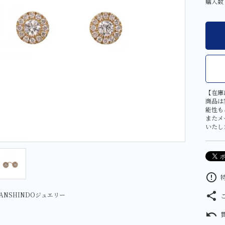
購入数
その他
大判・小判
金工芸品
【在庫
商品は
能性も
またメ
いたし
error_outline
特
share
ANSHINDOジュエリー
undo