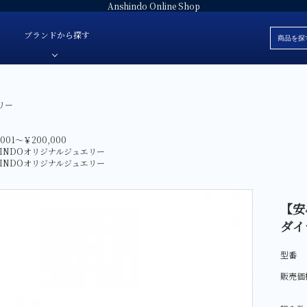
Anshindo Online Shop
ブランドから探す
リー
ブレスレット
安心堂オリジナルジュエリー
白
色・素材
革ベルト
安心堂パール
黒
,001～￥200,000
HINDOオリジナルジュエリー
価格
ラバーベルト
JULIAN Fresh-ジュリアンフレッシュ-
赤
HINDOオリジナルジュエリー
ブランド
ファブリック
E'NOS-イーノス-
青
ォッチ
サテン
FOREVERMARK-フォーエバーマーク-
緑
【安
ダイ
スタント-
Sweet 10 Diamond-スイートテンダイヤモンド-
シルバー
レディース
SUWA-スワ-
グレー
型番
AbHeri-アベリ-
マザーオブパ
販売価
デジタル