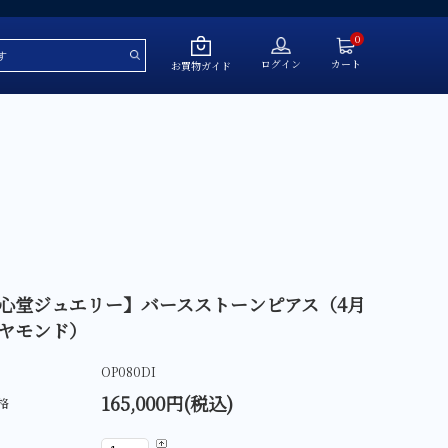
0
ログイン
カート
お買物ガイド
～￥50,000
￥50,001～￥100,000
￥100,001～￥200,000
￥200,001～￥500,000
￥500,001～
心堂ジュエリー】バースストーンピアス（4月
ヤモンド）
OP080DI
ール
165,000円(税込)
格