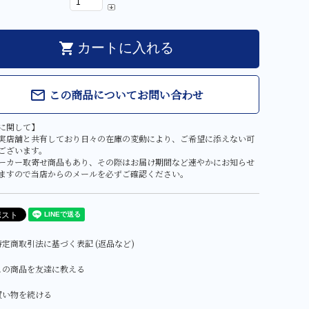
shopping_cart
カートに入れる
この商品についてお問い合わせ
mail_outline
に関して】
実店舗と共有しており日々の在庫の変動により、ご希望に添えない可
ございます。
ーカー取寄せ商品もあり、その際はお届け期間など速やかにお知らせ
ますので当店からのメールを必ずご確認ください。
定商取引法に基づく表記 (返品など)
この商品を友達に教える
買い物を続ける