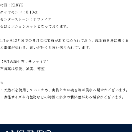
材質：K18YG
ダイヤモンド：0.10ct
センターストーン：サファイア
石はカボションカットとなっております。
1月から12月までの各月には宝石があてはめられており、誕生石を身に着ける
と幸運が訪れる、願いが叶うと言い伝えられています。
【9月の誕生石：サファイア】
石言葉は慈愛、誠実、徳望
※
・天然石を使用しているため、実物と色の濃さ等が異なる場合がございます。
・直径サイズや内包物などの特徴に多少の個体差がある場合がございます。