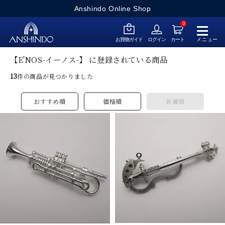
Anshindo Online Shop
≡
0
メニュー
お買物ガイド
ログイン
カート
【E'NOS-イーノス-】 に登録されている商品
13
件の商品が見つかりました
おすすめ順
価格順
新着順